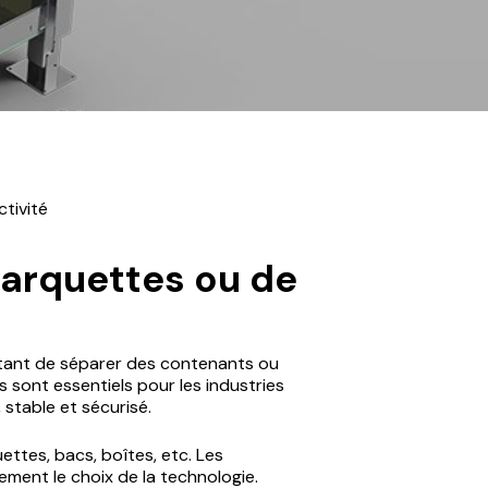
Industrie de
Actualités
l’Embouteillage
Industrie du Bâtiments
Industrie du Textile
Autres Industries
tivité
barquettes ou de
tant de séparer des contenants ou
 sont essentiels pour les industries
 stable et sécurisé.
ttes, bacs, boîtes, etc. Les
ement le choix de la technologie.