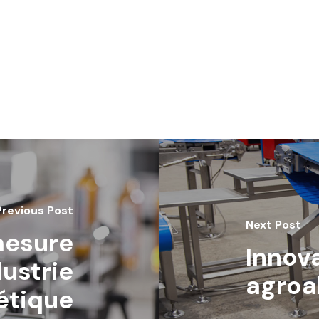
Previous Post
Next Post
mesure
Innov
dustrie
agroa
étique