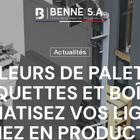
Actualités
LEURS DE PALE
Nos savoir-faire
Nos réalisations
UETTES ET BOÎ
Nos bandes
transporteuses
Nos courroies
TISEZ VOS LI
Nos accessoires
convoyeurs
EZ EN PRODUCT