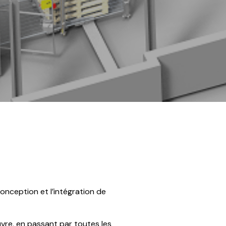
Industrie de
Actualités
l’Embouteillage
Industrie du Bâtiments
Industrie du Textile
Autres Industries
conception et l’intégration de
uvre, en passant par toutes les