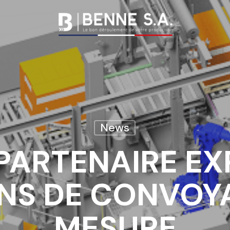
Nos savoir-faire
News
Nos réalisations
Nos bandes
PARTENAIRE EX
transporteuses
Nos courroies
NS DE CONVOY
Nos accessoires
convoyeurs
MESURE