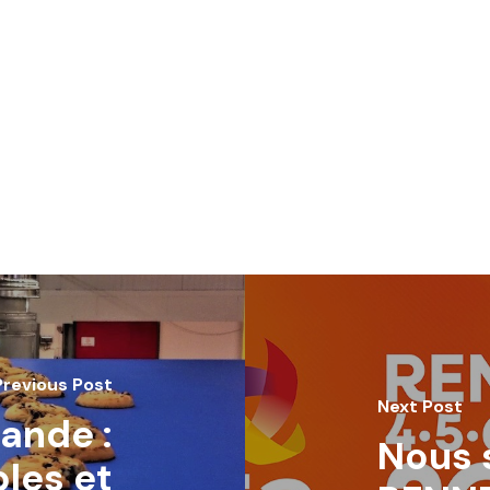
Previous Post
Next Post
ande :
Nous s
bles et